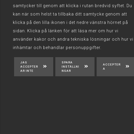
använder oss mycket av kroppsspråk och röst när vi t
samtycker till genom att klicka i rutan bredvid syftet. Du
förstärkning för att skapa nöjda, stolta och arbetsvill
kan när som helst ta tillbaka ditt samtycke genom att
med rätt ägare/ryttare, så att båda får ut så mycket a
klicka på den lilla ikonen i det nedre vänstra hörnet på
verkas/skos och avmaskas regelbundet och utfodras me
sidan. Klicka på länken för att läsa mer om hur vi
använder kakor och andra tekniska lösningar och hur vi
inhämtar och behandlar personuppgifter.
JAG
SPARA
ACCEPTER
ACCEPTER
INSTÄLLNI
A
AR INTE
NGAR