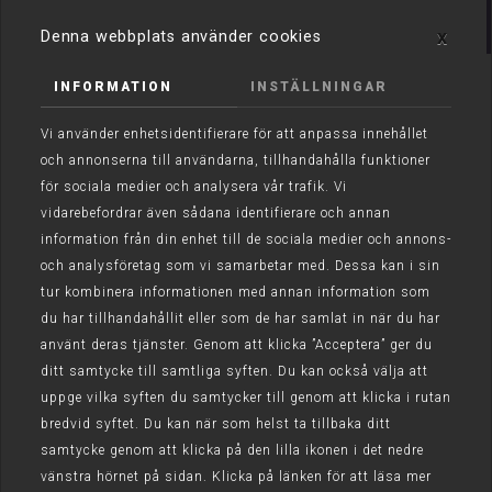
x
Denna webbplats använder cookies
KATTHOTELL
INFORMATION
INSTÄLLNINGAR
Vi använder enhetsidentifierare för att anpassa innehållet
och annonserna till användarna, tillhandahålla funktioner
Har tillstånd enligt 16 § djurskyddslagen (1988:534) för att
för sociala medier och analysera vår trafik. Vi
yrkesmässigt bedriva verksamhet med kattpensionat.
vidarebefordrar även sådana identifierare och annan
information från din enhet till de sociala medier och annons-
Sju mil norr om Stockholm och drygt två mil söder om
och analysföretag som vi samarbetar med. Dessa kan i sin
Norrtälje ca 5 min från E18 i Riala ligger vårt fina katthotell
tur kombinera informationen med annan information som
som öppnades 2007. Vi har 14 innerum på vardera ca 3 kvm
du har tillhandahållit eller som de har samlat in när du har
med massiva mellanväggar som skapar trygghet och minskar
använt deras tjänster. Genom att klicka ”Acceptera” ger du
eventuell smitta. Rummen har full takhöjd och är inredda med
ditt samtycke till samtliga syften. Du kan också välja att
klösmöbler, hängmatta, hyllplan i olika etage och eget fönster.
uppge vilka syften du samtycker till genom att klicka i rutan
Takbelysningen är dimbar för att kunna skapa varierande
bredvid syftet. Du kan när som helst ta tillbaka ditt
belysning efter behov. I åtta av rummen når katten via
samtycke genom att klicka på den lilla ikonen i det nedre
kattlucka en egen utegård på ca 5 kvm med trä och
vänstra hörnet på sidan. Klicka på länken för att läsa mer
granitunderlag. I utegårdarna finns klösstam, balansbrädor